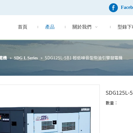
Face
首頁
產品
關於我們
型錄下
»
»
SDG125L-5B1 超低噪音型柴油引擎發電機
電機
SDG L Series
SDG125
數量：