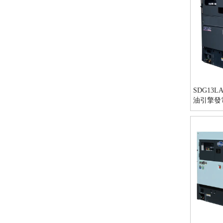
SDG13L
油引擎發