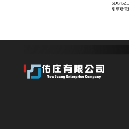
SDG45Z
引擎發電