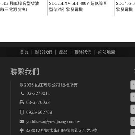
L-5B2 極低噪音型柴油
SDG25LXV-5B1 400V 超低噪音
SDG45S
機(三電源切換)
型柴油引擎發電機
擎發電機
|
|
|
|
首頁
關於我們
產品
聯絡我們
網站地圖
聯繫我們
©
2026
佑庄有限公司 版權所有
03-3270011

03-3270033

0935-602768


yoshikawa@yow-juang.com.tw
333012 桃園市龜山區復興街321之5號
