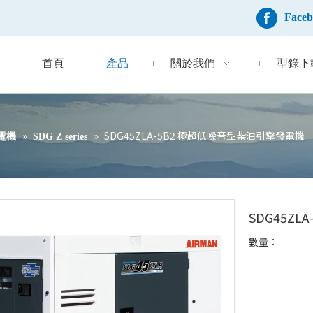
Face
首頁
產品
關於我們
型錄下
»
»
SDG45ZLA-5B2 極超低噪音型柴油引擎發電機
電機
SDG Z series
SDG45Z
數量：