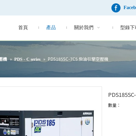
Face
首頁
產品
關於我們
型錄下
»
»
PDS185SC-7C5 柴油引擎空壓機
壓機
PDS - C series
PDS185S
數量：