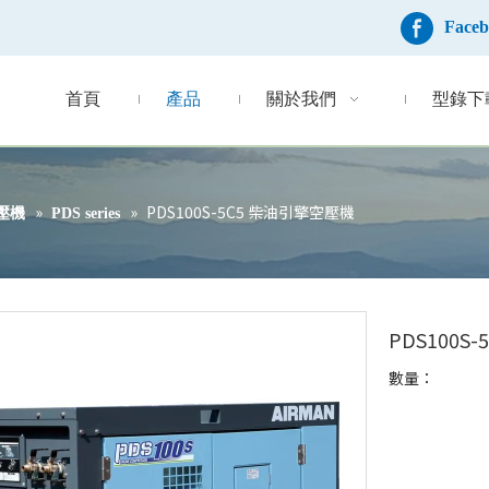
Face
首頁
產品
關於我們
型錄下
»
»
PDS100S-5C5 柴油引擎空壓機
壓機
PDS series
PDS100S
數量：